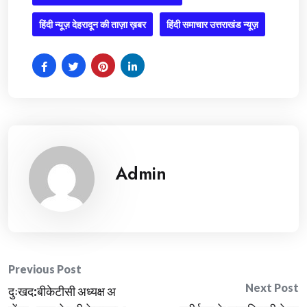
हिंदी न्यूज़ देहरादून की ताज़ा ख़बर
हिंदी समाचार उत्तराखंड न्यूज़
Admin
Post
Previous Post
Next Post
दुःखद:बीकेटीसी अध्यक्ष अ
navigation