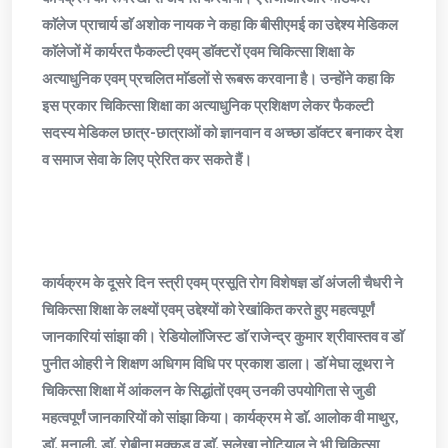
काॅलेज प्राचार्य डाॅ अशोक नायक ने कहा कि बीसीएमई का उद्देश्य मेडिकल
काॅलेजों में कार्यरत फैकल्टी एवम् डाॅक्टरों एवम चिकित्सा शिक्षा के
अत्याधुनिक एवम् प्रचलित माॅडलों से रूबरू करवाना है। उन्होंने कहा कि
इस प्रकार चिकित्सा शिक्षा का अत्याधुनिक प्रशिक्षण लेकर फैकल्टी
सदस्य मेडिकल छात्र-छात्राओं को ज्ञानवान व अच्छा डाॅक्टर बनाकर देश
व समाज सेवा के लिए प्रेरित कर सकते हैं।
कार्यक्रम के दूसरे दिन स्त्री एवम् प्रसूति रोग विशेषज्ञ डाॅ अंजली चैधरी ने
चिकित्सा शिक्षा के लक्ष्यों एवम् उद्देश्यों को रेखांकित करते हुए महत्वपूर्णं
जानकारियां सांझा की। रेडियोलाॅजिस्ट डाॅ राजेन्द्र कुमार श्रीवास्तव व डाॅ
पुनीत ओहरी ने शिक्षण अधिगम विधि पर प्रकाश डाला। डाॅ मेघा लूथरा ने
चिकित्सा शिक्षा में आंकलन के सिद्धांतों एवम् उनकी उपयोगिता से जुडी
महत्वपूर्णं जानकारियों को सांझा किया। कार्यक्रम मे डाॅ. आलोक वी माथुर,
डाॅ. मनाली, डाॅ. रोबीना मक्कड़ व डाॅ. सुलेखा नोटियाल ने भी चिकित्सा