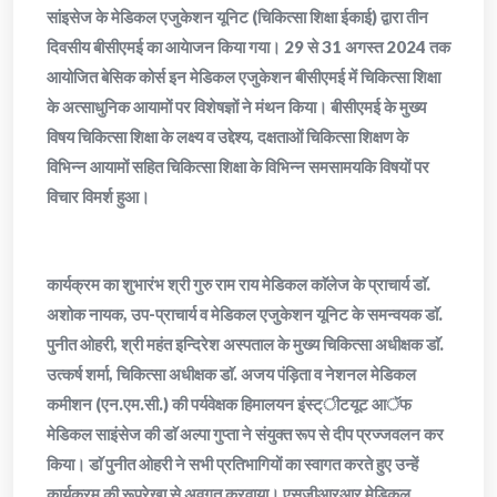
सांइसेज के मेडिकल एजुकेशन यूनिट (चिकित्सा शिक्षा ईकाई) द्वारा तीन
दिवसीय बीसीएमई का आयेाजन किया गया। 29 से 31 अगस्त 2024 तक
आयोजित बेसिक कोर्स इन मेडिकल एजुकेशन बीसीएमई में चिकित्सा शिक्षा
के अत्साधुनिक आयामों पर विशेषज्ञों ने मंथन किया। बीसीएमई के मुख्य
विषय चिकित्सा शिक्षा के लक्ष्य व उद्देश्य, दक्षताओं चिकित्सा शिक्षण के
विभिन्न आयामों सहित चिकित्सा शिक्षा के विभिन्न समसामयकि विषयों पर
विचार विमर्श हुआ।
कार्यक्रम का शुभारंभ श्री गुरु राम राय मेडिकल काॅलेज के प्राचार्य डाॅ.
अशोक नायक, उप-प्राचार्य व मेडिकल एजुकेशन यूनिट के समन्वयक डाॅ.
पुनीत ओहरी, श्री महंत इन्दिरेश अस्पताल के मुख्य चिकित्सा अधीक्षक डाॅ.
उत्कर्ष शर्मा, चिकित्सा अधीक्षक डाॅ. अजय पंड़िता व नेशनल मेडिकल
कमीशन (एन.एम.सी.) की पर्यवेक्षक हिमालयन इंस्ट्ीटयूट आॅफ
मेडिकल साइंसेज की डाॅ अल्पा गुप्ता ने संयुक्त रूप से दीप प्रज्जवलन कर
किया। डाॅ पुनीत ओहरी ने सभी प्रतिभागियों का स्वागत करते हुए उन्हें
कार्यक्रम की रूपरेखा से अवगत करवाया। एसजीआरआर मेडिकल