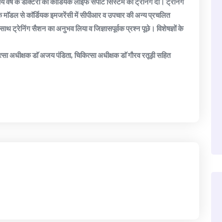
वर्ष के डाॅक्टरों को काॅर्डियक लाइफ सपोर्ट सिस्टम की ट्रेनिंग दी। ट्रेनिंग
 माॅडल से काॅर्डियक इमजरेंसी में सीपीआर व उपचार की अन्य प्रचलित
ाथ ट्रेनिंग सैशन का अनुभव लिया व जिज्ञासपूर्वक प्रश्न पूछे। विशेषज्ञों के
त्सा अधीक्षक डाॅ अजय पंडिता, चिकित्सा अधीक्षक डाॅ गौरव रतूड़ी सहित