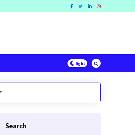
त
Search