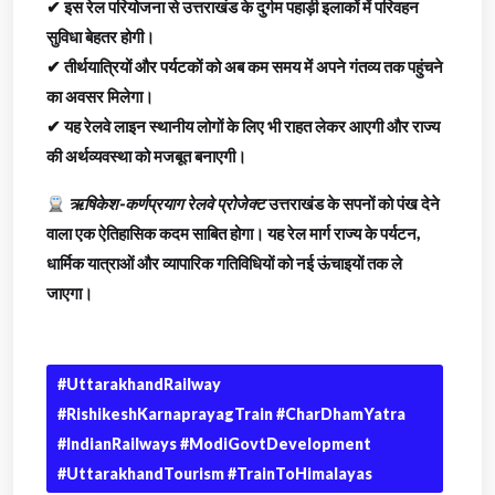
✔ इस रेल परियोजना से उत्तराखंड के दुर्गम पहाड़ी इलाकों में परिवहन
सुविधा बेहतर होगी।
✔ तीर्थयात्रियों और पर्यटकों को अब कम समय में अपने गंतव्य तक पहुंचने
का अवसर मिलेगा।
✔ यह रेलवे लाइन स्थानीय लोगों के लिए भी राहत लेकर आएगी और राज्य
की अर्थव्यवस्था को मजबूत बनाएगी।
ऋषिकेश-कर्णप्रयाग रेलवे प्रोजेक्ट
उत्तराखंड के सपनों को पंख देने
वाला एक ऐतिहासिक कदम साबित होगा। यह रेल मार्ग राज्य के पर्यटन,
धार्मिक यात्राओं और व्यापारिक गतिविधियों को नई ऊंचाइयों तक ले
जाएगा।
#UttarakhandRailway
#RishikeshKarnaprayagTrain #CharDhamYatra
#IndianRailways #ModiGovtDevelopment
#UttarakhandTourism #TrainToHimalayas