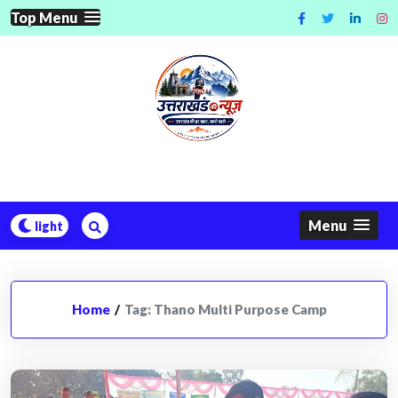
Skip
Top Menu
to
content
Menu
Home
/
Tag:
Thano Multi Purpose Camp