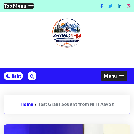
Skip
Top Menu
to
content
Menu
Home
/
Tag:
Grant Sought from NITI Aayog