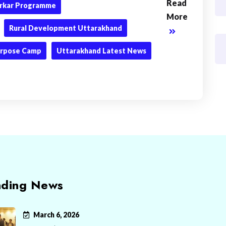
Read
Sarkar Programme
More
Rural Development Uttarakhand
urpose Camp
Uttarakhand Latest News
nding News
March 6, 2026