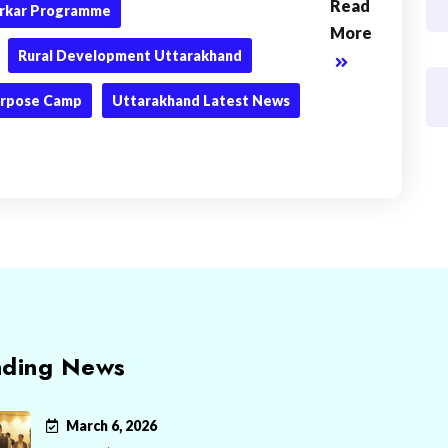
Read
Sarkar Programme
More
Rural Development Uttarakhand
urpose Camp
Uttarakhand Latest News
nding News
March 6, 2026