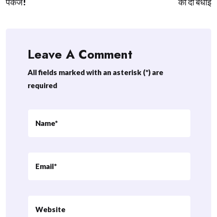
पैकेज!
को दी बधाई
Leave A Comment
All fields marked with an asterisk (*) are
required