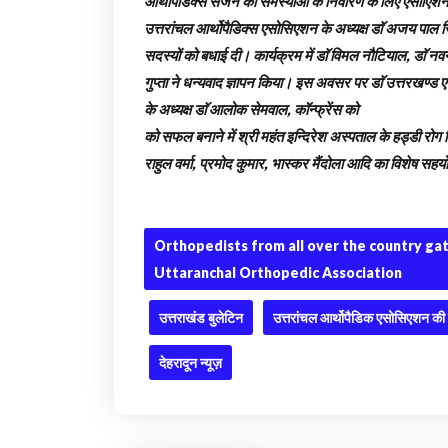
आर्थोपैडिक्स सर्जन की समस्याओं के निवारण के लिए एसोएिशन
उत्तरांचल आर्थोपैडिक्स एसोसिएशन के अध्यक्ष डाॅ अजय पाल
सदस्यों को बधाई दी। कार्यक्रम में डाॅ विमल नौटियाल, डाॅ नव
गुप्ता ने धन्यवाद ज्ञापन किया। इस अवसर पर डाॅ उत्तरखण्ड 
के अध्यक्ष डाॅ आलोक सेमवाल, कॉन्फ्रेंस को
को सफल बनाने में श्री महंत इन्दिरेश अस्पताल के हड्डी रोग वि
राहुल वर्मा, प्रमोद कुमार, भास्कर मैंदोला आदि का विशेष सह
Orthopedists from all over the country ga
Uttaranchal Orthopedic Association
उत्तराखंड बुलेटिन
उत्तरांचल आर्थोपैडिक एसोसिएशन की स्टे
देहरादून न्यूज़