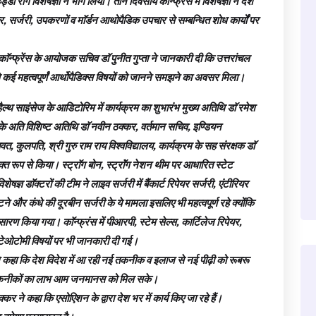
डी रोग विशेषज्ञों ने भाग लिया। तीन दिवसीय काॅन्फ्रेंस में विशेषज्ञों ने देश
पचार, सर्जरी, उपकरणों व माॅर्डन आथोपैडिक उपचार से सम्बन्धित शोध कार्यों पर
काॅन्फ्रेंस के आयोजक सचिव डाॅ पुनीत गुप्ता ने जानकारी दी कि उत्तरांचल
से कई महत्वपूर्णं आर्थोपैडिक्स विषयों को जानने समझने का अवसर मिला।
ैल्थ साइंसेज के आडिटोरिम में कार्यक्रम का शुभारंभ मुख्य अतिथि डाॅ रमेश
म के अति विशिष्ट अतिथि डाॅ नवीन ठक्कर, वर्तमान सचिव, इण्डियन
त, कुलपति, श्री गुरु राम राय विश्वविद्यालय, कार्यक्रम के सह संरक्षक डाॅ
युक्त रूप से किया। स्ट्राॅग बोन, स्ट्राॅंग नेशन थीम पर आधारित स्टेट
शेषज्ञ डाॅक्टरों की टीम ने लाइव सर्जरी में बैंकार्ट रिपेयर सर्जरी, एंटीरियर
र कंधे की दूरबीन सर्जरी के ये मामला इसलिए भी महत्वपूर्ण रहे क्योंकि
ारण किया गया। काॅन्फ्रंस में पीआरपी, स्टेम सेल्स, कार्टिलेज रिपेयर,
टेओटोमी विषयों पर भी जानकारी दी गई।
 ने कहा कि देश विदेश में आ रही नई तकनीक व इलाज से नई पीढ़ी को रूबरू
 नई तकनीकों का लाभ आम जनमानस को मिल सके।
 ने कहा कि एसोएिशन के द्वारा देश भर में कार्य किए जा रहे हैं।