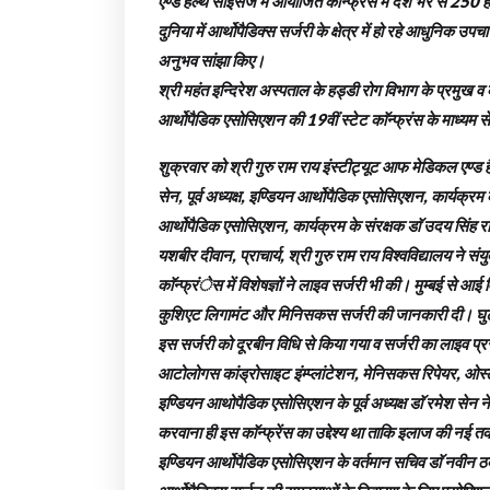
एण्ड हैल्थ साइंसेज में आयोजित काॅन्फ्रेंस में देश भर से 250 हड्
दुनिया में आर्थोपैडिक्स सर्जरी के क्षेत्र में हो रहे आधुनिक उ
अनुभव सांझा किए।
श्री महंत इन्दिरेश अस्पताल के हड्डी रोग विभाग के प्रमुख व 
आर्थोपैडिक एसोसिएशन की 19वीं स्टेट काॅन्फ्रंस के माध्यम 
शुक्रवार को श्री गुरु राम राय इंस्टीट्यूट आफ मेडिकल एण्ड ह
सेन, पूर्व अध्यक्ष, इण्डियन आर्थोपैडिक एसोसिएशन, कार्यक्र
आर्थोपैडिक एसोसिएशन, कार्यक्रम के संरक्षक डाॅ उदय सिंह राव
यशबीर दीवान, प्राचार्य, श्री गुरु राम राय विश्वविद्यालय ने सं
काॅन्फ्रंेस में विशेषज्ञों ने लाइव सर्जरी भी की। मुम्बई से आई वि
कुशिएट लिगामंट और मिनिसकस सर्जरी की जानकारी दी। घुटने औ
इस सर्जरी को दूरबीन विधि से किया गया व सर्जरी का लाइव प्रस
आटोलोगस कांड्रोसाइट इंम्प्लांटेशन, मेनिसकस रिपेयर, ओस्
इण्डियन आथोपैडिक एसोसिएशन के पूर्व अध्यक्ष डाॅ रमेश सेन
करवाना ही इस काॅन्फ्रेंस का उद्देश्य था ताकि इलाज की
इण्डियन आर्थोपैडिक एसोसिएशन के वर्तमान सचिव डाॅ नवीन ठक्कर