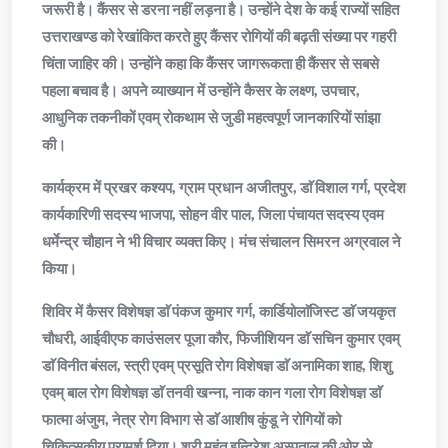
जरूरी है। कैंसर से डरना नहीं लड़ना है। उन्होंने देश के कई राज्यों सहित
उत्तराखण्ड को रेखांकित करते हुए कैंसर रोगियों की बढ़ती संख्या पर गहरी
चिंता जाहिर की। उन्होंने कहा कि कैंसर जागरूकता ही कैंसर से सबसे
पहला बचाव है। अपने व्याख्यान में उन्होंने कैसर के लक्ष्ण, उपचार,
आधुनिक तकनीकों एवम् रोकथाम से जुडी महत्वपूर्ण जानकारियों सांझा
की।
कार्यक्रम में प्रखर कश्यप, ग्राम प्रधान अजीतपुर, डाॅ विशाल गर्ग, प्रदेश
कार्यकारिणी सदस्य भाजपा, सोहन वीर पाल, जिला पंचायत सदस्य एवम
धर्मेन्द्र चौहान ने भी विचार व्यक्त किए। मंच संचालन सिमरन अग्रवाल ने
किया।
शिविर में कैसर विशेषज्ञ डाॅ पंकज कुमार गर्ग, कार्डियोलाॅजिस्ट डाॅ जयकृत
चौधरी, आईवीएफ काउंसलर पूजा कौर, फिजीशियन डाॅ सचिन कुमार एवम्
डाॅ विनीत बंसल, स्त्री एवम् प्रसूति रोग विशेषज्ञ डाॅ अनामिका शाह, शिशु
एवम् बाल रोग विशेषज्ञ डाॅ तनवी खन्ना, नाक कान गला रोग विशेषज्ञ डाॅ
फात्मा अंजुम, नेत्र रोग विभाग से डाॅ आशीष कुंडू ने रोगियों को
चिकित्सकीय परामर्श दिया। श्री महंत इन्दिरेश अस्पताल की ओर से