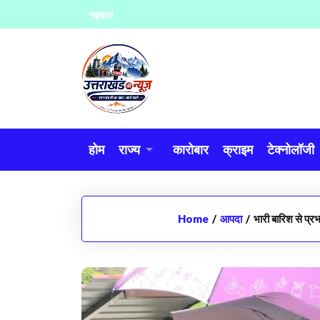
Skip
गढ़वाल
to
content
होम
राज्य
कारोबार
क्राइम
टेक्नोलॉजी
Home
/
आपदा
/
भारी बारिश से प्रभ