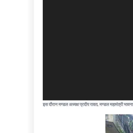
इस दौरान मण्डल अध्यक्ष प्रदीप रावत, मण्डल महामंत्री भाव