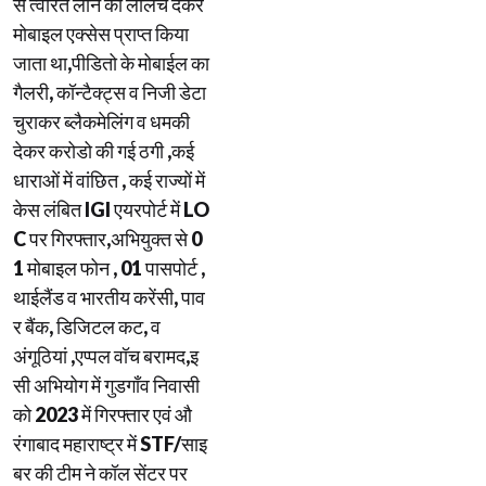
से त्वरित लोन का लालच देकर
मोबाइल एक्सेस प्राप्त किया
जाता था,पीडितो के मोबाईल का
गैलरी, कॉन्टैक्ट्स व निजी डेटा
चुराकर ब्लैकमेलिंग व धमकी
देकर करोडो की गई ठगी ,कई
धाराओं में वांछित , कई राज्यों में
केस लंबित IGI एयरपोर्ट में LO
C पर गिरफ्तार,अभियुक्त से 0
1 मोबाइल फोन , 01 पासपोर्ट ,
थाईलैंड व भारतीय करेंसी, पाव
र बैंक, डिजिटल कट, व
अंगूठियां ,एप्पल वॉच बरामद,इ
सी अभियोग में गुडगाँव निवासी
को 2023 में गिरफ्तार एवं औ
रंगाबाद महाराष्ट्र में STF/साइ
बर की टीम ने कॉल सेंटर पर