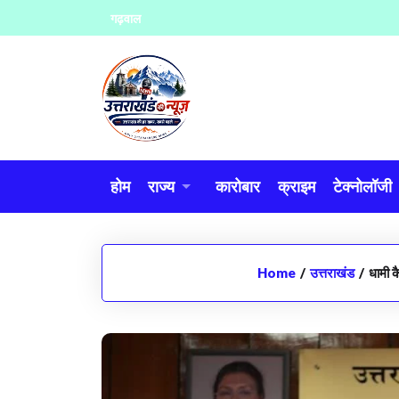
Skip
गढ़वाल
to
content
होम
राज्य
कारोबार
क्राइम
टेक्नोलॉजी
Home
/
उत्तराखंड
/
धामी क