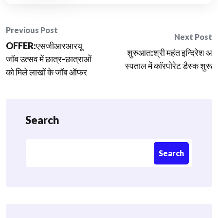
Post
Previous Post
Next Post
OFFER:एसजीआरआरयू
navigation
शुरुआत:श्री महंत इन्दिरेश अ
जॉब उत्सव में छात्र-छात्राओं
स्पताल में काॅरपोरेट डैस्क शुरू
को मिले लाखों के जॉब ऑफर
Search
Search