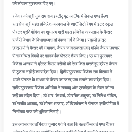
को सांत्वना पुरस्कार दिए गए।
रविवार को श्री गुरु राम राय इंस्टीट्यूट आॅफ मेडिकल एण्ड हैल्थ
साइंसेज श्री महंत इन्दिरेश अस्पताल के आॅडिटोरियम में इंटर स्कूल
पोस्टर प्रतियोगिता का शुभारंभ श्री महंत इन्दिरेश अस्पताल के कैंसर
सर्जरी विभाग के विभागाध्यक्ष डाॅ पंकज गर्ग ने किया। स्कूली छात्र-
छात्राओं ने कैंसर की भयावता, कैंसर जागरूकता एवम् माॅर्डन कैंसर उपचार
से सम्बन्धित विषयों पर ज्ञानवर्धक पोस्टर तैयार किए। प्रथम पुरस्कार
विजेता अन्नया ने ब्रैस्ट कैंसर मरीजों को रेखांकित करते हुए ब्रैस्ट कैंसर
से टूटना नहीं है का संदेश दिया। द्वितीय पुरस्कार विजेता राम विशाल ने
अपने पोस्टर के माध्यम से कैंसर का जल्द पता लगाने का संदेश दिया।
तृतीय पुरस्कार विजेता अभिषेक ने तम्बाकू और एल्कोहल के सेवन को ना
कहें का संदेश दिया। डाॅ आर. के वर्मा, डाॅ रचित आहूजा, डाॅ निषिथ गोविल,
डाॅ राजीव आजाद, डाॅ शीनम आजाद, डाॅ दिव्यांजन ने पोस्टर प्रतियोगिता में
निर्णायक जज की भूमिका निभाई।
इस अवसर पर डाॅ पंकज कुमार गर्ग ने कहा कि वल्र्ड कैंसर डे एण्ड कैंसर