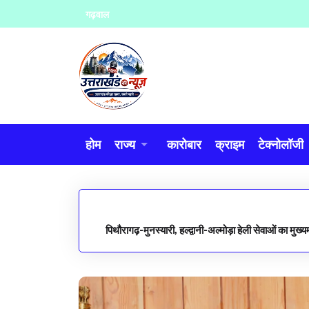
Skip
गढ़वाल
to
content
होम
राज्य
कारोबार
क्राइम
टेक्नोलॉजी
पिथौरागढ़-मुनस्यारी, हल्द्वानी-अल्मोड़ा हेली सेवाओं का मुख्य