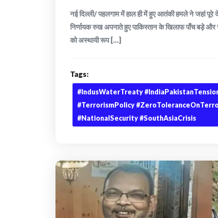
नई दिल्ली/ पहलगाम में हाल ही में हुए आतंकी हमले ने जहां
निर्णायक रुख अपनाते हुए पाकिस्तान के खिलाफ पाँच बड़े
को अस्थायी रूप [...]
Tags:
#IndusWaterTreaty #IndiaPakistanTensio
#TerrorismPolicy #ZeroToleranceOnTerr
#NationalSecurity #SouthAsiaCrisis