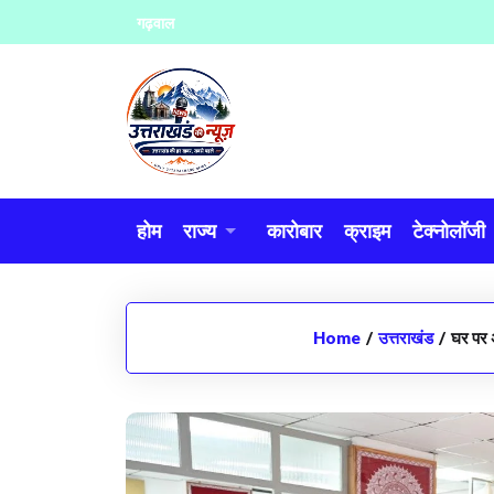
Skip
गढ़वाल
to
content
होम
राज्य
कारोबार
क्राइम
टेक्नोलॉजी
Home
/
उत्तराखंड
/
घर पर 