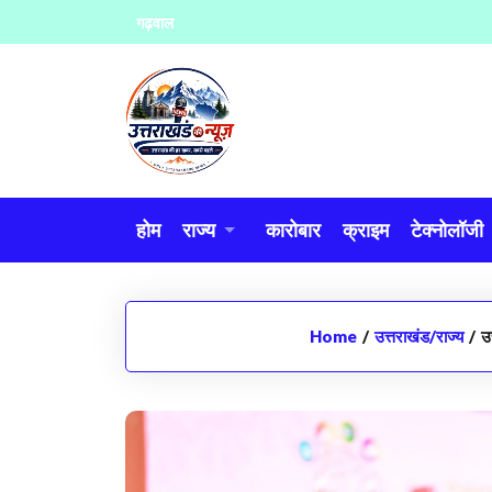
Skip
गढ़वाल
to
content
होम
राज्य
कारोबार
क्राइम
टेक्नोलॉजी
Home
/
उत्तराखंड/राज्य
/
उ