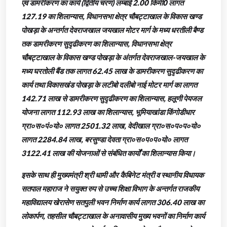
एवं डामरीकरण का कार्य (द्वितीय चरण) लम्बाई 2.00 किमी0 लागत
127.19 का शिलान्यास, विधानसभा क्षेत्र चौबट्टाखाल के विकास खण्ड
पोखड़ा के अन्तर्गत देवराजखाल जयखाल मोटर मार्ग के मध्य धरतीली बैण्ड
तक डामरीकरण सुदृढीकरण का शिलान्यास, विधानसभा क्षेत्र
चौबट्टाखाल के विकास खण्ड पोखड़ा के अंतर्गत देवराजखाल-जयखाल के
मध्य घरतोली बैंड तक लागत 62.45 लाख के डामरीकरण सुदृढीकरण का
कार्य तथा विकासखंड पोखड़ा के लटीबो दलीबो नाई मोटर मार्ग का लागत
142.71 लाख से डामरीकरण सुदृढीकरण का शिलान्यास, हलूणी पेयजल
योजना लागत 112.93 लाख का शिलान्यास, भूमियाखांडा किंगोडीधार
ग्रा०स०पं०यो० लागत 2501.32 लाख, वेदीखाल ग्रा०स०प०प०यो०
लागत 2284.84 लाख, बरसुण्डा देवता ग्रा०स०प०प०यो० लागत
3122.41 लाख की योजनाओं से संबंधित कार्यों का शिलान्यास किया।
इसके साथ ही मुख्यमंत्री श्री धामी और कैबिनेट मंत्री व स्थानीय विधायक
सतपाल महाराज ने सयुक्त रुप से उच्च शिक्षा विभाग के अन्तर्गत राजकीय
महाविद्यालय खेरासेण सतपुली भवन निर्माण कार्य लागत 306.40 लाख का
लोकार्पण, तहसील चौबट्टाखाल के अनावासीय मुख्य भवनों का निर्माण कार्य