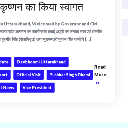
धाकृष्णन का किया स्वागत
s in Uttarakhand, Welcomed by Governor and CM
ूमि उत्तराखंड आगमन पर जॉलीग्रांट हवाई अड्डे पर उनका भव्य एवं आत्मीय
त सिंह (सेवानिवृत्त) तथा मुख्यमंत्री पुष्कर सिंह धामी ने [...]
date
Devbhoomi Uttarakhand
Read
More
rport
Official Visit
Pushkar Singh Dhami
st News
Vice President