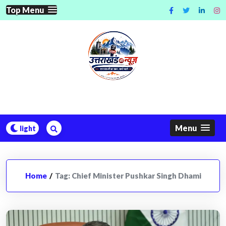
Skip
Top Menu
to
content
Menu
Home
/
Tag:
Chief Minister Pushkar Singh Dhami