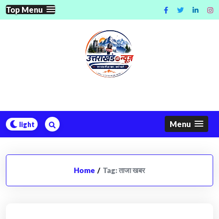
Skip
Top Menu
to
content
Menu
Home
/
Tag:
ताजा खबर