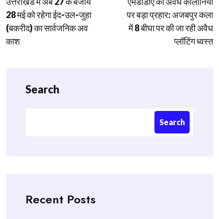
उत्तराखंड में अब 27 के बजाय
एमडीडीए का अवैध कॉलोनियों
navigation
28 मई को रहेगा ईद-उल-जुहा
पर बड़ा प्रहार: अजबपुर कला
(बकरीद) का सार्वजनिक अव
में 8 बीघा पर की जा रही अवैध
काश
प्लॉटिंग ध्वस्त
Search
Search
Recent Posts