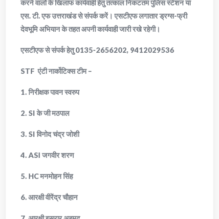
करने वालों के खिलाफ कार्यवाही हेतु तत्काल निकटतम पुलिस स्टेशन या
एस. टी. एफ उत्तराखंड से संपर्क करें। एसटीएफ लगातार ड्रग्स-फ्री
देवभूमि अभियान के तहत अपनी कार्यवाही जारी रखे रहेगी।
एसटीएफ से संपर्क हेतु 0135-2656202, 9412029536
STF एंटी नार्कोटिक्स टीम –
1. निरीक्षक पावन स्वरुप
2. SI के जी मठपाल
3. SI विनोद चंद्र जोशी
4. ASI जगवीर शरण
5. HC मनमोहन सिंह
6. आरक्षी वीरेंद्र चौहान
7. आरक्षी इसरार अहमद