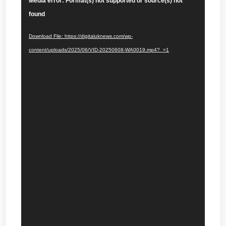
Video
Media error: Format(s) not supported or source(s) not
Player
found
Download File: https://digitaluknews.com/wp-
content/uploads/2025/06/VID-20250608-WA0019.mp4?_=1