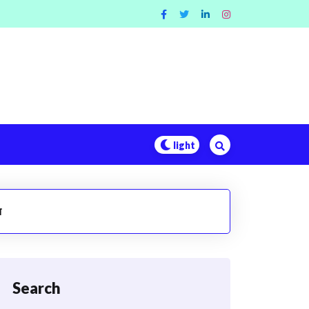
स
Search