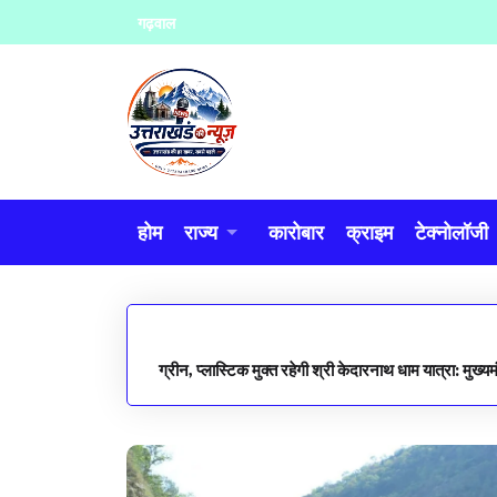
Skip
गढ़वाल
to
content
होम
राज्य
कारोबार
क्राइम
टेक्नोलॉजी
ग्रीन, प्लास्टिक मुक्त रहेगी श्री केदारनाथ धाम यात्रा: मुख्यमं