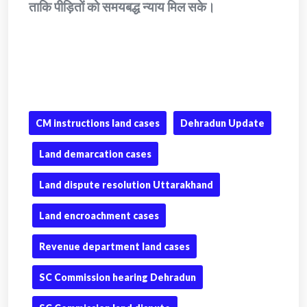
ताकि पीड़ितों को समयबद्ध न्याय मिल सके।
CM instructions land cases
Dehradun Update
Land demarcation cases
Land dispute resolution Uttarakhand
Land encroachment cases
Revenue department land cases
SC Commission hearing Dehradun