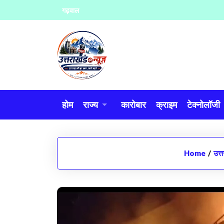
Skip
गढ़वाल
to
content
होम
राज्य
कारोबार
क्राइम
टेक्नोलॉजी
Home
/
उत्