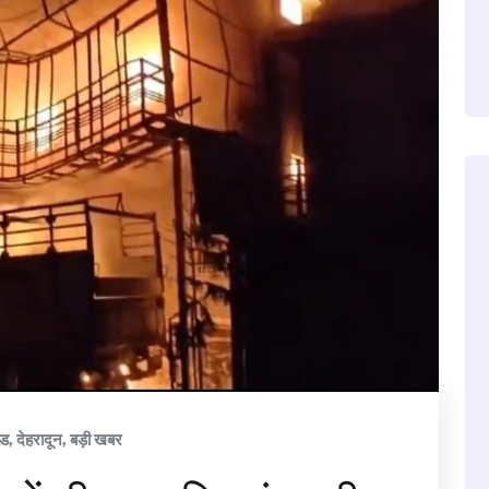
ंड
,
देहरादून
,
बड़ी खबर