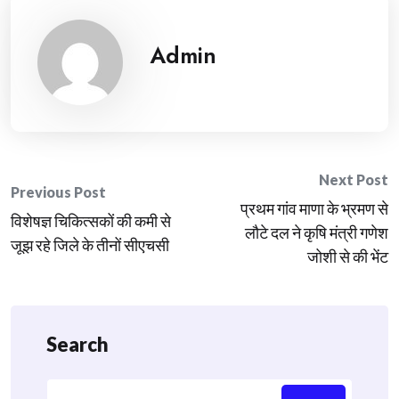
Admin
Post
Next Post
Previous Post
प्रथम गांव माणा के भ्रमण से
navigation
विशेषज्ञ चिकित्सकों की कमी से
लौटे दल ने कृषि मंत्री गणेश
जूझ रहे जिले के तीनों सीएचसी
जोशी से की भेंट
Search