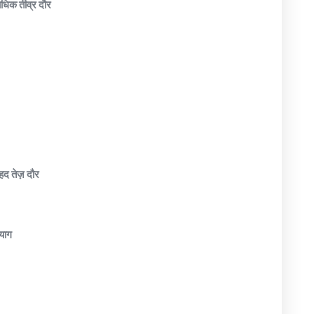
यधिक तीव्र दौर
हद तेज़ दौर
रयाग