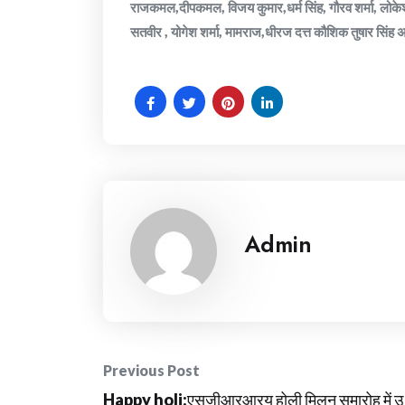
राजकमल,दीपकमल, विजय कुमार,धर्म सिंह, गौरव शर्मा, लोके
सतवीर , योगेश शर्मा, मामराज,धीरज दत्त कौशिक तुषार सिंह अन
Admin
Post
Previous Post
Happy holi:एसजीआरआरयू होली मिलन समारोह में उ