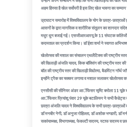
उन्होंने अपने सम्बोधन में कहा कि सभी खिलाड़ियों को खेल भाव
अहम हिस्सा है खेल सर्वोपरी है इस लिए खेल भावना का सम्मान
उ्दघाटन समारोह में विश्वविद्यालय के योग के छात्र-छात्राओं द्
आसनों के द्वारा मानसिक व शारीरिक संतुलन का शानदार संदेश दिय
मधुर धुन बजाई गई। एसजीआरआरयू के 11 संघटक काॅलेजों के 
कदमताल का प्रदर्शन किया। डाॅ ईशा शर्मा ने स्वागत अभिभा
खेलोत्सव की मशाल का संचालन एथलैटिक्स की राष्ट्रीय स्तर क
की खिलाड़ी अंजलि यादव, किक बाॅक्सिंग की राष्ट्रीय स्तर की ख
बाॅल की राष्ट्रीय स्तर की खिलाड़ी विद्योत्मा, बैडमिंटन नाॅर्
इन्होंने ट्रैक का चक्कर लगाया व मशाल जलाकर खेलोत्सव का
एनसीसी की सीनियर अंडर आॅफिसर सृष्टि बमोला 11 यूके 
आॅफिसर प्रियांशू पंवार 29 यूके बटालियन ने सभी कैडेट्स
छात्रा अंजलि यादव ने विश्वविद्यालय के सभी छात्र-छात्राओं
डाॅ मनबीर नेगी, डाॅ अनुजा रोहिल्ला, डाॅ अशोक भण्डारी, डाॅ म
सकांयाध्यक्ष, विभागाध्यक्ष, फेकल्टी सदस्य, स्टाफ सदस्य व छ