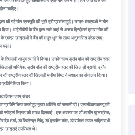
ना का परिचय देते हुए खेलोत्सव में प्रतिभाग करना है। हार जीत खेल का
 होना चाहिए।
वारा की गई योग प्रस्तुति की भूरी भूरी प्रशंसा हुई। छात्र-छात्राओं ने योग
ा। आईटीबीपी के बैंड द्वारा सारे जहां से अच्छा हिन्दोस्तां हमारा गीत की
छात्र-छात्राओं ने बैंड की मधुर धुन के साथ अनुशासित परेड एवम्
षण पढ़ा।
े खिलाड़ी आयुष त्यागी ने किया। उनके साथ ड्राॅप बाॅल की राष्ट्रीय स्तर
िलाड़ी अभिषेक, ड्राॅप बाॅल की राष्ट्रीय स्तर की खिलाड़ी प्राची, ड्राॅप
थ जाॅन की राष्ट्रीय स्तर की खिलाड़ी मनीषा बिष्ट ने मशाल का संचालन किया।
 प्रतिनिधित्व किया।
बटालियन एवम् अंडर
 का प्रतिनिधित्व करते हुए मुख्य अतिथि को सलामी दी। एसजीआरआरयू की
 को स्पोर्ट्स स्प्रिट की शपथ दिलवाई। इस अवसर पर डाॅ आशीष कुलश्रेष्ठ,
नीष देव शर्मा, डाॅ खिलेन्द्र सिंह, डाॅ हरलीन कौर, डाॅ राकेश रयाल सहित सभी
ात्र-छात्राएं उपस्थित थे।