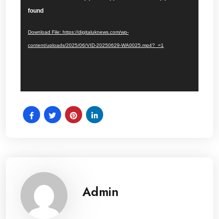
Player
found
Download File: https://digitaluknews.com/wp-
content/uploads/2025/06/VID-20250629-WA0025.mp4?_=1
Admin