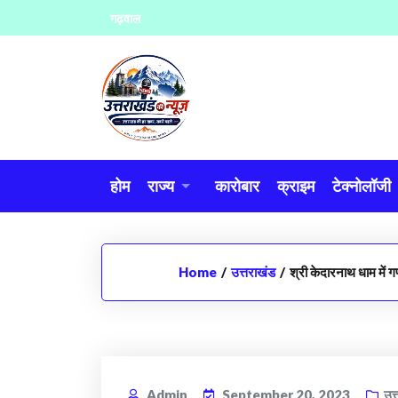
Skip
गढ़वाल
to
content
होम
राज्य
कारोबार
क्राइम
टेक्नोलॉजी
Home
/
उत्तराखंड
/
श्री केदारनाथ धाम में 
Admin
September 20, 2023
उत