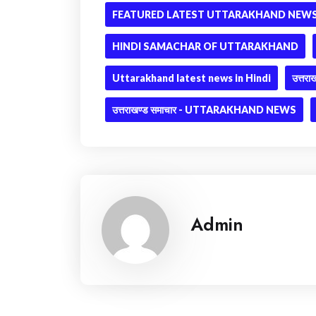
FEATURED LATEST UTTARAKHAND NEWS 
HINDI SAMACHAR OF UTTARAKHAND
Uttarakhand latest news in Hindi
उत्तराख
उत्तराखण्ड समाचार - UTTARAKHAND NEWS
Admin