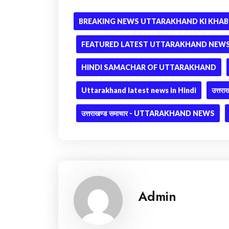
BREAKING NEWS UTTARAKHAND KI KHAB
FEATURED LATEST UTTARAKHAND NEWS 
HINDI SAMACHAR OF UTTARAKHAND
Uttarakhand latest news in Hindi
उत्तराख
उत्तराखण्ड समाचार - UTTARAKHAND NEWS
Admin