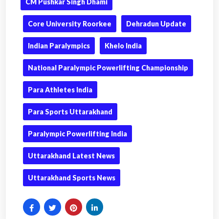
CM Pushkar Singh Dhami
Core University Roorkee
Dehradun Update
Indian Paralympics
Khelo India
National Paralympic Powerlifting Championship
Para Athletes India
Para Sports Uttarakhand
Paralympic Powerlifting India
Uttarakhand Latest News
Uttarakhand Sports News