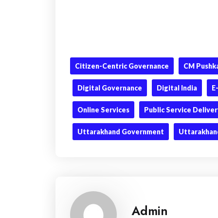
Citizen-Centric Governance
CM Pushka
Digital Governance
Digital India
E
Online Services
Public Service Delive
Uttarakhand Government
Uttarakhan
Admin