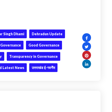
r Singh Dhami
Dehradun Update
-Governance
Good Governance
ry
Transparency in Governance
d Latest News
उत्तराखंड ई-गवर्नेंस