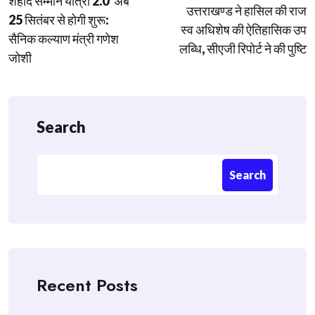
शहीद सम्मान यात्रा 2.0′ अब
navigation
उत्तराखण्ड ने हासिल की राज
25 सितंबर से होगी शुरू:
स्व अधिशेष की ऐतिहासिक उप
सैनिक कल्याण मंत्री गणेश
लब्धि, सीएजी रिपोर्ट ने की पुष्टि
जोशी
Search
Search
Recent Posts