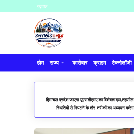
Skip
गढ़वाल
to
content
होम
राज्य
कारोबार
क्राइम
टेक्नोलॉजी
हिमाचल प्रदेश जाएगा यूएसडीएमए का विशेषज्ञ दल,तहसील स्त
स्थितियों से निपटने के तौर-तरीकों का अध्ययन करे