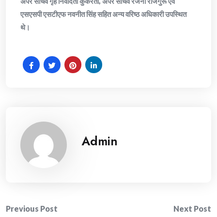
अपर सचिव गृह निवेदिता कुकरेती, अपर सचिव रंजना राजगुरू एवं
एसएसपी एसटीएफ नवनीत सिंह सहित अन्य वरिष्ठ अधिकारी उपस्थित
थे।
Admin
Post
Previous Post
Next Post