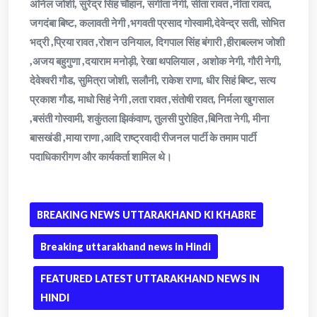
अनिल जोशी, सुरेंद्र सिंह चौहान, संगीता नेगी, सीता रावत ,नीता रावत,
जगदंबा बिष्ट, कलावती नेगी ,भगवती प्रसाद गोस्वामी,देवेन्द्र सती, सोभित
भद्री ,प्रिया रावत ,रोशन उनियाल, दिगपाल सिंह बंगारी ,हीराबल्लभ जोशी
,अजय बहुगुणा ,दयाराम मनोड़ी, रेखा थपलियाल , अशोक नेगी, गौरी नेगी,
देवेश्वरी गौड, सुमित्रा जोशी, सलौनी, राकेश राणा, धीर सिहं बिष्ट, सत्य
प्रकाश गौड, माधो सिहं नेगी ,लता रावत ,संतोषी रावत, निर्मला खुगसाल
,बसंती गोस्वामी, शकुंतला झिकंवाण, तुलसी पुरोहित ,बिनिता नेगी, मीना
बासखंडी ,माया राणा ,आदि राष्ट्रवादी रीजनल पार्टी के तमाम पार्टी
पदाधिकारीगण और कार्यकर्ता शामिल थे।
BREAKING NEWS UTTARAKHAND KI KHABRE
Breaking uttarakhand news in Hindi
FEATURED LATEST UTTARAKHAND NEWS IN
HINDI