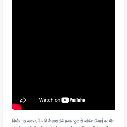
पिथौरागढ़ जनपद में आदि कैलाश 14 हजार फुट से अधिक ऊॅचाई पर चीन