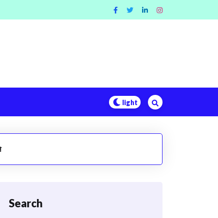
े
Search